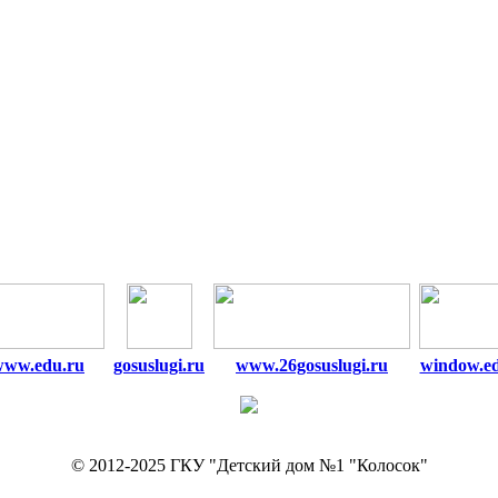
www.edu.ru
gosuslugi.ru
www.26gosuslugi.ru
window.e
© 2012-2025 ГКУ "Детский дом №1 "Колосок"