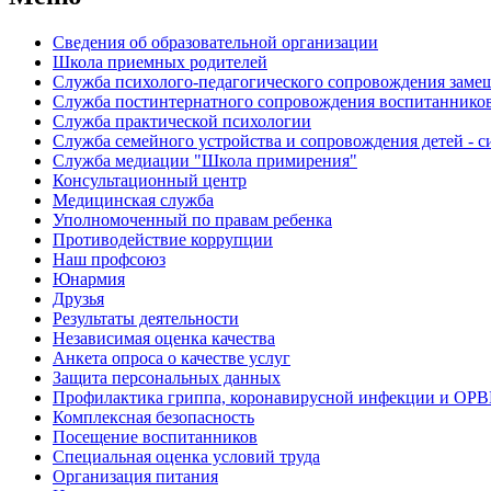
Сведения об образовательной организации
Школа приемных родителей
Служба психолого-педагогического сопровождения зам
Cлужба постинтернатного сопровождения воспитаннико
Служба практической психологии
Служба семейного устройства и сопровождения детей - си
Служба медиации "Школа примирения"
Консультационный центр
Медицинская служба
Уполномоченный по правам ребенка
Противодействие коррупции
Наш профсоюз
Юнармия
Друзья
Результаты деятельности
Независимая оценка качества
Анкета опроса о качестве услуг
Защита персональных данных
Профилактика гриппа, коронавирусной инфекции и ОР
Комплексная безопасность
Посещение воспитанников
Специальная оценка условий труда
Организация питания