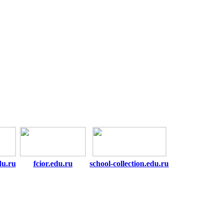
du.ru
fcior.edu.ru
school-collection.edu.ru