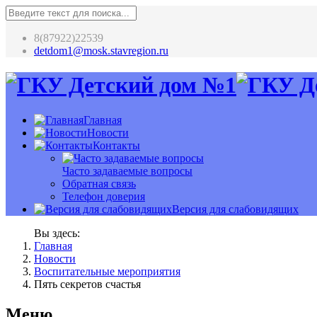
8(87922)22539
detdom1@mosk.stavregion.ru
Главная
Новости
Контакты
Часто задаваемые вопросы
Обратная связь
Телефон доверия
Версия для слабовидящих
Вы здесь:
Главная
Новости
Воспитательные мероприятия
Пять секретов счастья
Меню