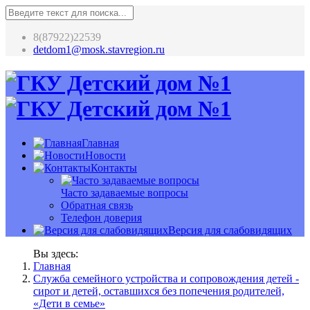
8(87922)22539
detdom1@mosk.stavregion.ru
Главная
Новости
Контакты
Часто задаваемые вопросы
Обратная связь
Телефон доверия
Версия для слабовидящих
Вы здесь:
Главная
Служба семейного устройства и сопровождения детей -
сирот и детей, оставшихся без попечения родителей,
«Дети в семье»