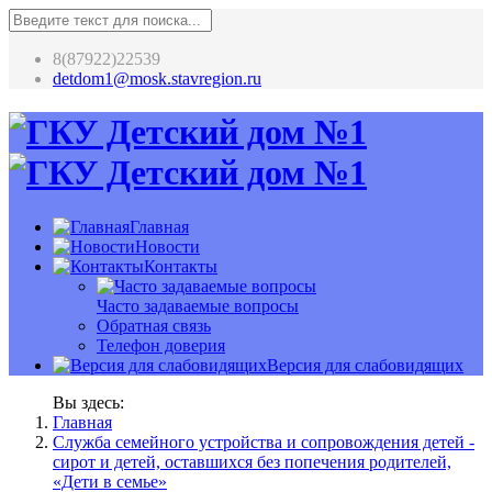
8(87922)22539
detdom1@mosk.stavregion.ru
Главная
Новости
Контакты
Часто задаваемые вопросы
Обратная связь
Телефон доверия
Версия для слабовидящих
Вы здесь:
Главная
Служба семейного устройства и сопровождения детей -
сирот и детей, оставшихся без попечения родителей,
«Дети в семье»