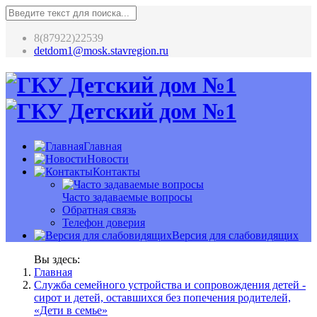
8(87922)22539
detdom1@mosk.stavregion.ru
Главная
Новости
Контакты
Часто задаваемые вопросы
Обратная связь
Телефон доверия
Версия для слабовидящих
Вы здесь:
Главная
Служба семейного устройства и сопровождения детей -
сирот и детей, оставшихся без попечения родителей,
«Дети в семье»