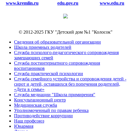
www.kremlin.ru
edu.gov.ru
www.edu.ru
© 2012-2025 ГКУ "Детский дом №1 "Колосок"
Сведения об образовательной организации
Школа приемных родителей
Служба психолого-педагогического сопровождения
замещающих семей
Cлужба постинтернатного сопровождения
воспитанников
Служба практической психологии
Служба семейного устройства и сопровождения детей -
сирот и детей, оставшихся без попечения родителей,
«Дети в семье»
Служба медиации "Школа примирения"
Консультационный центр
Медицинская служба
Уполномоченный по правам ребенка
Противодействие коррупции
Наш профсоюз
Юнармия