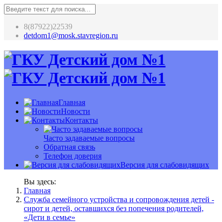
8(87922)22539
detdom1@mosk.stavregion.ru
Главная
Новости
Контакты
Часто задаваемые вопросы
Обратная связь
Телефон доверия
Версия для слабовидящих
Вы здесь:
Главная
Служба семейного устройства и сопровождения детей -
сирот и детей, оставшихся без попечения родителей,
«Дети в семье»