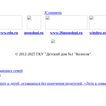
JComments
www.edu.ru
gosuslugi.ru
www.26gosuslugi.ru
window.e
© 2012-2025 ГКУ "Детский дом №1 "Колосок"
ещающих семей
в
рот и детей, оставшихся без попечения родителей, «Дети в семь