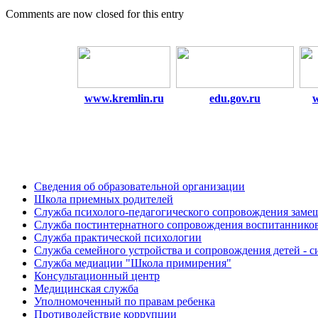
Comments are now closed for this entry
www.kremlin.ru
edu.gov.ru
Сведения об образовательной организации
Школа приемных родителей
Служба психолого-педагогического сопровождения зам
Cлужба постинтернатного сопровождения воспитаннико
Служба практической психологии
Служба семейного устройства и сопровождения детей - си
Служба медиации "Школа примирения"
Консультационный центр
Медицинская служба
Уполномоченный по правам ребенка
Противодействие коррупции