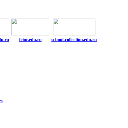
du.ru
fcior.edu.ru
school-collection.edu.ru
е»