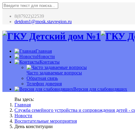
8(87922)22539
detdom1@mosk.stavregion.ru
Главная
Новости
Контакты
Часто задаваемые вопросы
Обратная связь
Телефон доверия
Версия для слабовидящих
Вы здесь:
Главная
Служба семейного устройства и сопровождения детей - си
Новости
Воспитательные мероприятия
День конституции