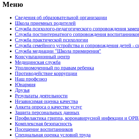
Меню
Сведения об образовательной организации
Школа приемных родителей
Служба психолого-педагогического сопровождения зам
Cлужба постинтернатного сопровождения воспитаннико
Служба практической психологии
Служба семейного устройства и сопровождения детей - си
Служба медиации "Школа примирения"
Консультационный центр
Медицинская служба
Уполномоченный по правам ребенка
Противодействие коррупции
Наш профсоюз
Юнармия
Друзья
Результаты деятельности
Независимая оценка качества
Анкета опроса о качестве услуг
Защита персональных данных
Профилактика гриппа, коронавирусной инфекции и ОР
Комплексная безопасность
Посещение воспитанников
Специальная оценка условий труда