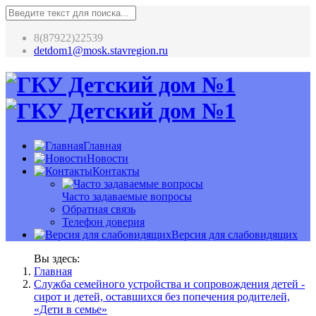
8(87922)22539
detdom1@mosk.stavregion.ru
Главная
Новости
Контакты
Часто задаваемые вопросы
Обратная связь
Телефон доверия
Версия для слабовидящих
Вы здесь:
Главная
Служба семейного устройства и сопровождения детей -
сирот и детей, оставшихся без попечения родителей,
«Дети в семье»