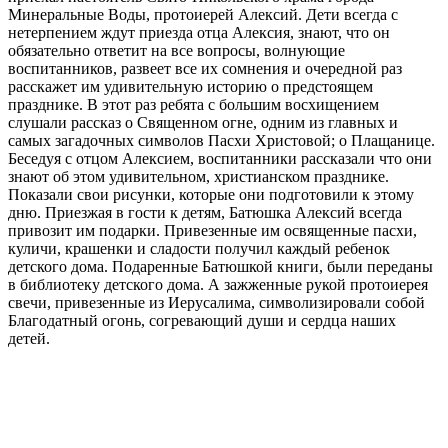
Минеральные Воды, протоиерей Алексий. Дети всегда с
нетерпением ждут приезда отца Алексия, знают, что он
обязательно ответит на все вопросы, волнующие
воспитанников, развеет все их сомнения и очередной раз
расскажет им удивительную историю о предстоящем
празднике. В этот раз ребята с большим восхищением
слушали рассказ о Священном огне, одним из главных и
самых загадочных символов Пасхи Христовой; о Плащанице.
Беседуя с отцом Алексием, воспитанники рассказали что они
знают об этом удивительном, христианском празднике.
Показали свои рисунки, которые они подготовили к этому
дню. Приезжая в гости к детям, Батюшка Алексий всегда
привозит им подарки. Привезенные им освященные пасхи,
куличи, крашенки и сладости получил каждый ребенок
детского дома. Подаренные Батюшкой книги, были переданы
в библиотеку детского дома. А зажженные рукой протоиерея
свечи, привезенные из Иерусалима, символизировали собой
Благодатный огонь, согревающий души и сердца наших
детей.