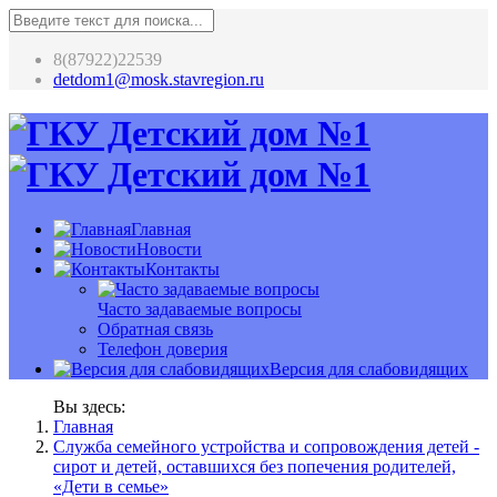
8(87922)22539
detdom1@mosk.stavregion.ru
Главная
Новости
Контакты
Часто задаваемые вопросы
Обратная связь
Телефон доверия
Версия для слабовидящих
Вы здесь:
Главная
Служба семейного устройства и сопровождения детей -
сирот и детей, оставшихся без попечения родителей,
«Дети в семье»