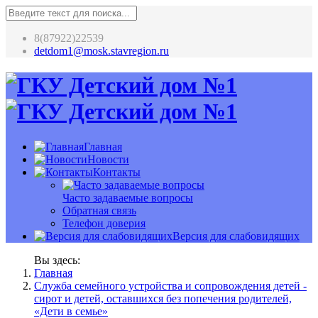
8(87922)22539
detdom1@mosk.stavregion.ru
Главная
Новости
Контакты
Часто задаваемые вопросы
Обратная связь
Телефон доверия
Версия для слабовидящих
Вы здесь:
Главная
Служба семейного устройства и сопровождения детей -
сирот и детей, оставшихся без попечения родителей,
«Дети в семье»