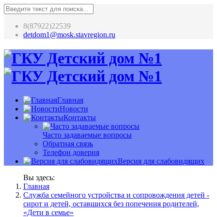
8(87922)22539
detdom1@mosk.stavregion.ru
Главная
Новости
Контакты
Часто задаваемые вопросы
Обратная связь
Телефон доверия
Версия для слабовидящих
Вы здесь:
Главная
Служба семейного устройства и сопровождения детей -
сирот и детей, оставшихся без попечения родителей,
«Дети в семье»