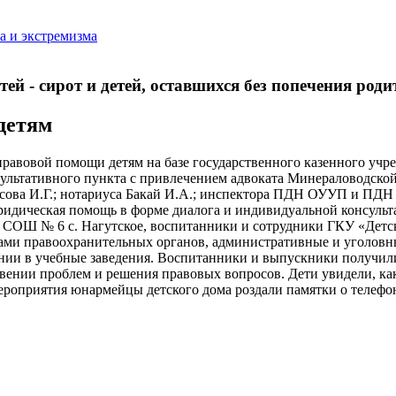
а и экстремизма
й - сирот и детей, оставшихся без попечения родит
детям
правовой помощи детям на базе государственного казенного учре
сультативного пункта с привлечением адвоката Минераловодской
асова И.Г.; нотариуса Бакай И.А.; инспектора ПДН ОУУП и П
юридическая помощь в форме диалога и индивидуальной консуль
Ш № 6 с. Нагутское, воспитанники и сотрудники ГКУ «Детски
ками правоохранительных органов, административные и уголовн
ении в учебные заведения. Воспитанники и выпускники получил
вении проблем и решения правовых вопросов. Дети увидели, к
ероприятия юнармейцы детского дома роздали памятки о телефоне