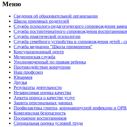
Меню
Сведения об образовательной организации
Школа приемных родителей
Служба психолого-педагогического сопровождения зам
Cлужба постинтернатного сопровождения воспитаннико
Служба практической психологии
Служба семейного устройства и сопровождения детей - си
Служба медиации "Школа примирения"
Консультационный центр
Медицинская служба
Уполномоченный по правам ребенка
Противодействие коррупции
Наш профсоюз
Юнармия
Друзья
Результаты деятельности
Независимая оценка качества
Анкета опроса о качестве услуг
Защита персональных данных
Профилактика гриппа, коронавирусной инфекции и ОР
Комплексная безопасность
Посещение воспитанников
Специальная оценка условий труда