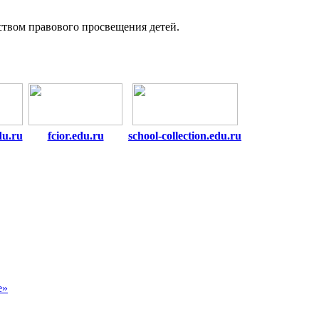
ством правового просвещения детей.
du.ru
fcior.edu.ru
school-collection.edu.ru
е»