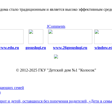
 дома стало традиционным и является высоко эффективным сред
JComments
www.edu.ru
gosuslugi.ru
www.26gosuslugi.ru
window.e
© 2012-2025 ГКУ "Детский дом №1 "Колосок"
ещающих семей
в
рот и детей, оставшихся без попечения родителей, «Дети в семь