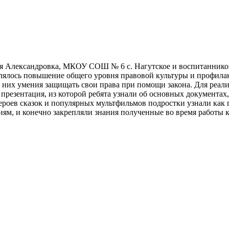
Александровка, МКОУ СОШ № 6 с. Нагутское и воспитанников д
лялось повышение общего уровня правовой культуры и профила
них умения защищать свои права при помощи закона. Для реали
презентация, из которой ребята узнали об основных документах
ероев сказок и популярных мультфильмов подростки узнали как п
ям, и конечно закрепляли знания полученные во время работы к