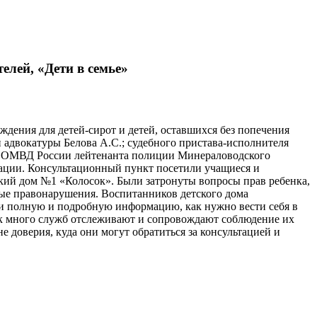
елей, «Дети в семье»
ждения для детей-сирот и детей, оставшихся без попечения
 адвокатуры Белова А.С.; судебного пристава-исполнителя
ДН ОМВД России лейтенанта полиции Минераловодского
тации. Консультационный пункт посетили учащиеся и
й дом №1 «Колосок». Были затронуты вопросы прав ребенка,
ые правонарушения. Воспитанников детского дома
и полную и подробную информацию, как нужно вести себя в
ак много служб отслеживают и сопровождают соблюдение их
 доверия, куда они могут обратиться за консультацией и