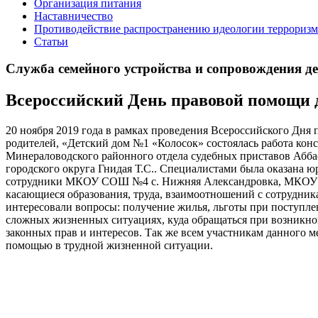
Организация питания
Наставничество
Противодействие распространению идеологии терроризм
Статьи
Служба семейного устройства и сопровождения дете
Всероссийский День правовой помощи 
20 ноября 2019 года в рамках проведения Всероссийского Дня 
родителей, «Детский дом №1 «Колосок» состоялась работа кон
Минераловодского районного отдела судебных приставов Абб
городского округа Гнидая Т.С.. Специалистами была оказана 
сотрудники МКОУ СОШ №4 с. Нижняя Александровка, МКОУ СО
касающиеся образования, труда, взаимоотношений с сотрудни
интересовали вопросы: получение жилья, льготы при поступл
сложных жизненных ситуациях, куда обращаться при возникно
законных прав и интересов. Так же всем участникам данного м
помощью в трудной жизненной ситуации.