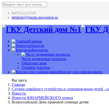
8(87922)22539
detdom1@mosk.stavregion.ru
Главная
Новости
Контакты
Часто задаваемые вопросы
Обратная связь
Телефон доверия
Версия для слабовидящих
Вы здесь:
Главная
Служба семейного устройства и сопровождения детей - си
Новости
Новости ЮНАРМЕЙСКОГО отряда
Всероссийский День правовой помощи детям