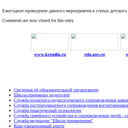
Ежегодное проведение данного мероприятия в стенах детского
Comments are now closed for this entry
www.kremlin.ru
edu.gov.ru
Сведения об образовательной организации
Школа приемных родителей
Служба психолого-педагогического сопровождения зам
Cлужба постинтернатного сопровождения воспитаннико
Служба практической психологии
Служба семейного устройства и сопровождения детей - си
Служба медиации "Школа примирения"
Консультационный центр