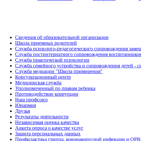
Сведения об образовательной организации
Школа приемных родителей
Служба психолого-педагогического сопровождения зам
Cлужба постинтернатного сопровождения воспитаннико
Служба практической психологии
Служба семейного устройства и сопровождения детей - си
Служба медиации "Школа примирения"
Консультационный центр
Медицинская служба
Уполномоченный по правам ребенка
Противодействие коррупции
Наш профсоюз
Юнармия
Друзья
Результаты деятельности
Независимая оценка качества
Анкета опроса о качестве услуг
Защита персональных данных
Профилактика гриппа, коронавирусной инфекции и ОР