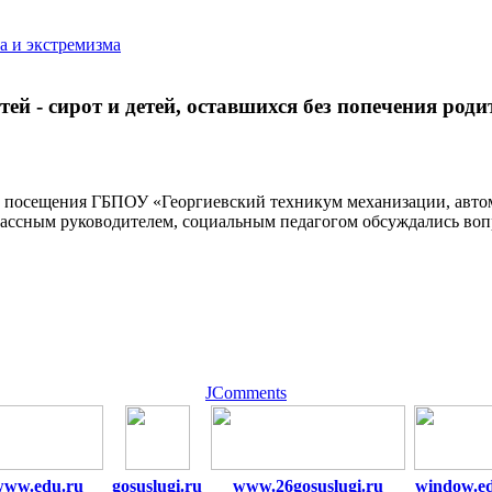
а и экстремизма
й - сирот и детей, оставшихся без попечения родит
ю посещения ГБПОУ «Георгиевский техникум механизации, автом
классным руководителем, социальным педагогом обсуждались во
JComments
www.edu.ru
gosuslugi.ru
www.26gosuslugi.ru
window.e