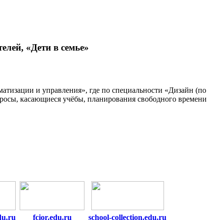
елей, «Дети в семье»
атизации и управления», где по специальности «Дизайн (по
просы, касающиеся учёбы, планирования свободного времени
du.ru
fcior.edu.ru
school-collection.edu.ru