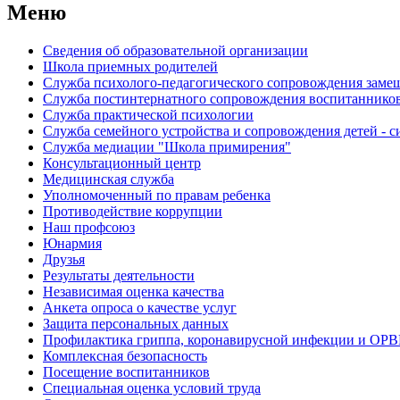
Меню
Сведения об образовательной организации
Школа приемных родителей
Служба психолого-педагогического сопровождения зам
Cлужба постинтернатного сопровождения воспитаннико
Служба практической психологии
Служба семейного устройства и сопровождения детей - си
Служба медиации "Школа примирения"
Консультационный центр
Медицинская служба
Уполномоченный по правам ребенка
Противодействие коррупции
Наш профсоюз
Юнармия
Друзья
Результаты деятельности
Независимая оценка качества
Анкета опроса о качестве услуг
Защита персональных данных
Профилактика гриппа, коронавирусной инфекции и ОР
Комплексная безопасность
Посещение воспитанников
Специальная оценка условий труда