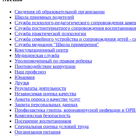
Сведения об образовательной организации
Школа приемных родителей
Служба психолого-педагогического сопровождения зам
Cлужба постинтернатного сопровождения воспитаннико
Служба практической психологии
Служба семейного устройства и сопровождения детей - си
Служба медиации "Школа примирения"
Консультационный центр
Медицинская служба
Уполномоченный по правам ребенка
Противодействие коррупции
Наш профсоюз
Юнармия
Друзья
Результаты деятельности
Независимая оценка качества
Анкета опроса о качестве услуг
Защита персональных данных
Профилактика гриппа, коронавирусной инфекции и ОР
Комплексная безопасность
Посещение воспитанников
Специальная оценка условий труда
Организация питания