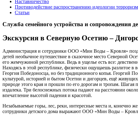
Наставничество
Противодействие распространению идеологии терроризм
Статьи
Служба семейного устройства и сопровождения дете
Экскурсия в Северную Осетию – Дигор
Администрация и сотрудники ООО «Мин Воды – Кровля» поздра
детей необычное путешествие в сказочное место Северной Осе
его жемчужиной республики. Ведь в ущелье есть все: девстве
Находясь в этой республике, физически ощущаешь разлитое в 
Георгия Победоносца, но без традиционного копья. Георгий П
культурой, историей и бытом Осетии и дигорцев, ещё живущих 
природе этого края и прошли по его дорогам и тропам. Шагая
издалека. Три белоснежных потока падают на расстоянии около
впечатление высотой падения и красотой.
Незабываемые горы, лес, реки, интересные места и, конечно ж
сотрудники детского дома выражают ООО «Мин Воды – Кровля