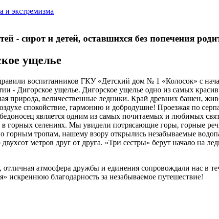
а и экстремизма
й - сирот и детей, оставшихся без попечения родит
ское ущелье
вили воспитанников ГКУ «Детский дом № 1 «Колосок» с началом
тии - Дигорское ущелье. Дигорское ущелье одно из самых краси
нная природа, величественные ледники. Край древних башен, жи
воздухе спокойствие, гармонию и добродушие! Проезжая по серп
обедоносец является одним из самых почитаемых и любимых свя
в горных селениях. Мы увидели потрясающие горы, горные речки
 по горным тропам, нашему взору открылись незабываемые водо
 двухсот метров друг от друга. «Три сестры» берут начало на л
е, отличная атмосфера дружбы и единения сопровождали нас в т
» искреннюю благодарность за незабываемое путешествие!