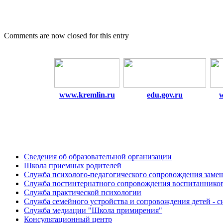
Comments are now closed for this entry
www.kremlin.ru
edu.gov.ru
Сведения об образовательной организации
Школа приемных родителей
Служба психолого-педагогического сопровождения зам
Cлужба постинтернатного сопровождения воспитаннико
Служба практической психологии
Служба семейного устройства и сопровождения детей - си
Служба медиации "Школа примирения"
Консультационный центр