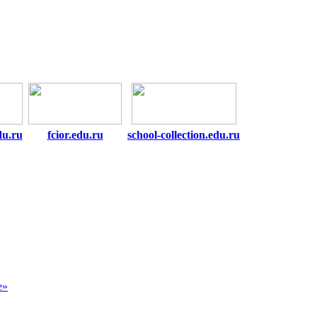
du.ru
fcior.edu.ru
school-collection.edu.ru
е»