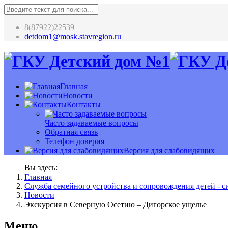
8(87922)22539
detdom1@mosk.stavregion.ru
Главная
Новости
Контакты
Часто задаваемые вопросы
Обратная связь
Телефон доверия
Версия для слабовидящих
Вы здесь:
Главная
Служба семейного устройства и сопровождения детей - си
Новости
Экскурсия в Северную Осетию – Дигорское ущелье
Меню