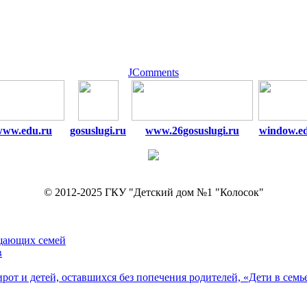
JComments
www.edu.ru
gosuslugi.ru
www.26gosuslugi.ru
window.e
© 2012-2025 ГКУ "Детский дом №1 "Колосок"
ещающих семей
в
рот и детей, оставшихся без попечения родителей, «Дети в семь