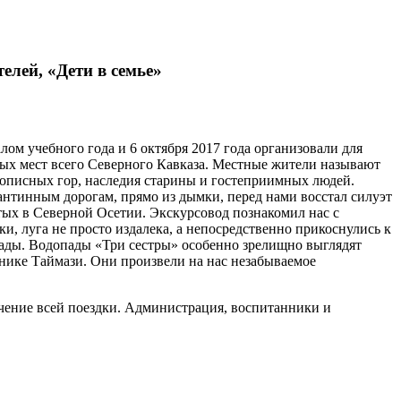
елей, «Дети в семье»
 учебного года и 6 октября 2017 года организовали для
вых мест всего Северного Кавказа. Местные жители называют
вописных гор, наследия старины и гостеприимных людей.
антинным дорогам, прямо из дымки, перед нами восстал силуэт
тых в Северной Осетии. Экскурсовод познакомил нас с
, луга не просто издалека, а непосредственно прикоснулись к
пады. Водопады «Три сестры» особенно зрелищно выглядят
еднике Таймази. Они произвели на нас незабываемое
ечение всей поездки. Администрация, воспитанники и