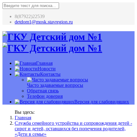
8(87922)22539
detdom1@mosk.stavregion.ru
Главная
Новости
Контакты
Часто задаваемые вопросы
Обратная связь
Телефон доверия
Версия для слабовидящих
Вы здесь:
Главная
Служба семейного устройства и сопровождения детей -
сирот и детей, оставшихся без попечения родителей,
«Дети в семье»