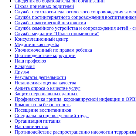
Сведения об образовательной организации
Школа приемных родителей
Служба психолого-педагогического сопровождения зам
Cлужба постинтернатного сопровождения воспитаннико
Служба практической психологии
Служба семейного устройства и сопровождения детей - си
Служба медиации "Школа примирения"
Консультационный центр
Медицинская служба
Уполномоченный по правам ребенка
Противодействие коррупции
Наш профсоюз
Юнармия
Друзья
Результаты деятельности
Независимая оценка качества
Анкета опроса о качестве услуг
Защита персональных данных
Профилактика гриппа, коронавирусной инфекции и ОР
Комплексная безопасность
Посещение воспитанников
Специальная оценка условий труда
Организация питания
Наставничество
Противодействие распространению идеологии терроризм