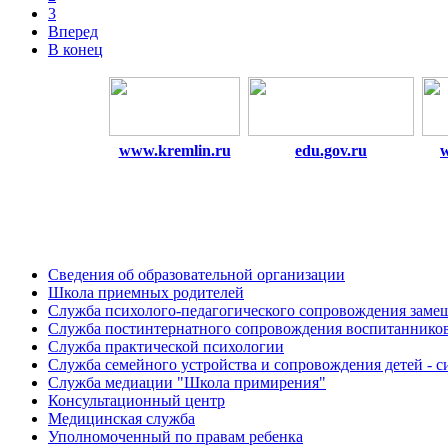
3
Вперед
В конец
www.kremlin.ru
edu.gov.ru
Сведения об образовательной организации
Школа приемных родителей
Служба психолого-педагогического сопровождения зам
Cлужба постинтернатного сопровождения воспитаннико
Служба практической психологии
Служба семейного устройства и сопровождения детей - си
Служба медиации "Школа примирения"
Консультационный центр
Медицинская служба
Уполномоченный по правам ребенка