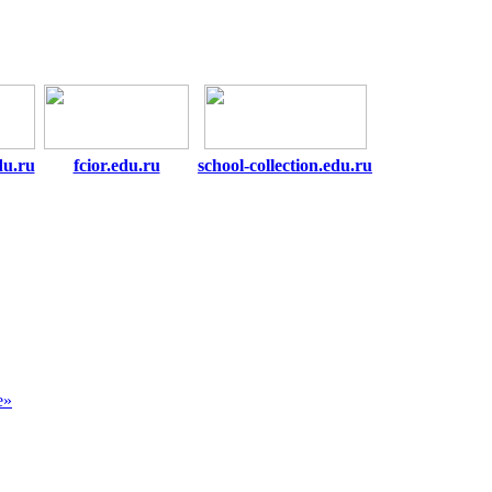
du.ru
fcior.edu.ru
school-collection.edu.ru
е»