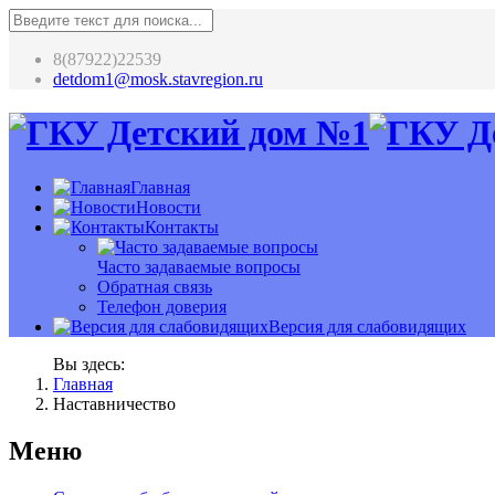
8(87922)22539
detdom1@mosk.stavregion.ru
Главная
Новости
Контакты
Часто задаваемые вопросы
Обратная связь
Телефон доверия
Версия для слабовидящих
Вы здесь:
Главная
Наставничество
Меню