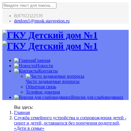
8(87922)22539
detdom1@mosk.stavregion.ru
Главная
Новости
Контакты
Часто задаваемые вопросы
Обратная связь
Телефон доверия
Версия для слабовидящих
Вы здесь:
Главная
Служба семейного устройства и сопровождения детей -
сирот и детей, оставшихся без попечения родителей,
«Дети в семье»