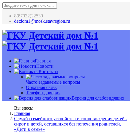
8(87922)22539
detdom1@mosk.stavregion.ru
Главная
Новости
Контакты
Часто задаваемые вопросы
Обратная связь
Телефон доверия
Версия для слабовидящих
Вы здесь:
Главная
Служба семейного устройства и сопровождения детей -
сирот и детей, оставшихся без попечения родителей,
«Дети в семье»