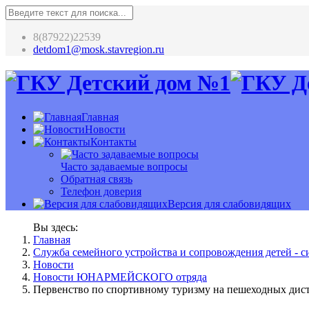
8(87922)22539
detdom1@mosk.stavregion.ru
Главная
Новости
Контакты
Часто задаваемые вопросы
Обратная связь
Телефон доверия
Версия для слабовидящих
Вы здесь:
Главная
Служба семейного устройства и сопровождения детей - си
Новости
Новости ЮНАРМЕЙСКОГО отряда
Первенство по спортивному туризму на пешеходных дист