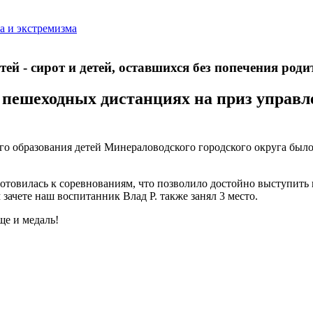
а и экстремизма
й - сирот и детей, оставшихся без попечения родит
 пешеходных дистанциях на приз управ
го образования детей Минераловодского городского округа был
товилась к соревнованиям, что позволило достойно выступить и
зачете наш воспитанник Влад Р. также занял 3 место.
ще и медаль!