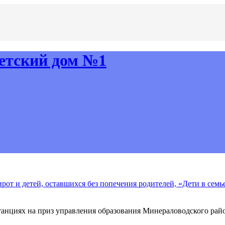
рот и детей, оставшихся без попечения родителей, «Дети в семь
анциях на приз управления образования Минераловодского рай