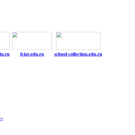
du.ru
fcior.edu.ru
school-collection.edu.ru
е»