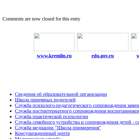
Comments are now closed for this entry
www.kremlin.ru
edu.gov.ru
Сведения об образовательной организации
Школа приемных родителей
Служба психолого-педагогического сопровождения зам
Cлужба постинтернатного сопровождения воспитаннико
Служба практической психологии
Служба семейного устройства и сопровождения детей - си
Служба медиации "Школа примирения"
Консультационный центр
Медицинская служба