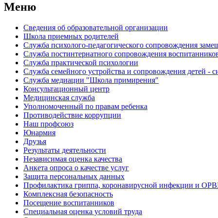
Меню
Сведения об образовательной организации
Школа приемных родителей
Служба психолого-педагогического сопровождения зам
Cлужба постинтернатного сопровождения воспитаннико
Служба практической психологии
Служба семейного устройства и сопровождения детей - си
Служба медиации "Школа примирения"
Консультационный центр
Медицинская служба
Уполномоченный по правам ребенка
Противодействие коррупции
Наш профсоюз
Юнармия
Друзья
Результаты деятельности
Независимая оценка качества
Анкета опроса о качестве услуг
Защита персональных данных
Профилактика гриппа, коронавирусной инфекции и ОР
Комплексная безопасность
Посещение воспитанников
Специальная оценка условий труда