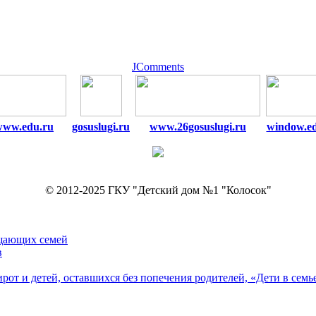
JComments
www.edu.ru
gosuslugi.ru
www.26gosuslugi.ru
window.e
© 2012-2025 ГКУ "Детский дом №1 "Колосок"
ещающих семей
в
рот и детей, оставшихся без попечения родителей, «Дети в семь