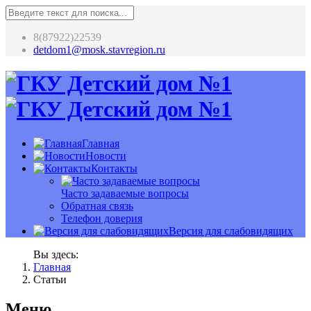
8(87922)22539
detdom1@mosk.stavregion.ru
Главная
Новости
Контакты
Часто задаваемые вопросы
Обратная связь
Телефон доверия
Версия для слабовидящих
Вы здесь:
Главная
Статьи
Меню