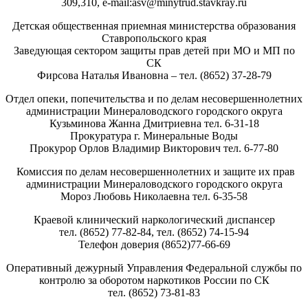
309,310, е-
mail
:
asv
@
minytrud
.
stavkray
.
ru
Детская общественная приемная министерства образования
Ставропольского края
Заведующая сектором защиты прав детей при МО и МП по
СК
Фирсова Наталья Ивановна – тел. (8652) 37-28-79
Отдел опеки, попечительства и по делам несовершеннолетних
администрации Минераловодского городского округа
Кузьминова Жанна Дмитриевна тел. 6-31-18
Прокуратура г. Минеральные Воды
Прокурор Орлов Владимир Викторович тел. 6-77-80
Комиссия по делам несовершеннолетних и защите их прав
администрации Минераловодского городского округа
Мороз Любовь Николаевна тел. 6-35-58
Краевой клинический наркологический диспансер
тел. (8652) 77-82-84, тел. (8652) 74-15-94
Телефон доверия (8652)77-66-69
Оперативный дежурный Управления Федеральной службы по
контролю за оборотом наркотиков России по СК
тел. (8652) 73-81-83