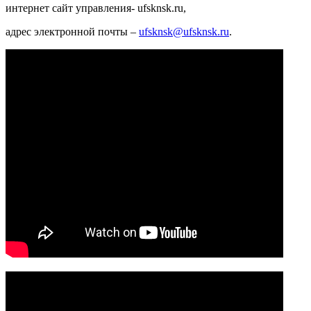
интернет сайт управления-
ufsknsk
.
ru
,
адрес электронной почты –
ufsknsk
@
ufsknsk
.
ru
.